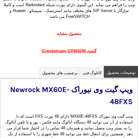
ویپ را فراهم می نماید. این گیتوی دارای پورت شبکه Redundant است و کاملا
سازگار با SIP Server های مختلف مانند استریسک ، سیسکو ، Huawei و
FreeSWITCH می باشد.
محصول مشابه
گیتوی Grandstream GXW4248
توضیحات محصول
کاتلوگ فنی
برچسب های محصول
ویپ گیت وی نیوراک Newrock MX60E-
48FXS
ویپ گیت وی نیوراک MX60E-48FXS دارای 48 پورت FXS است که با
استفاده از آن می توانید 48 دستگاه آنالوگ مانند فکس ، پوز و یا تلفن آنالوگ
را به بستر ویپ متصل نمایید و همزمان 48 تماس را در اختیار شما قرار می
دهد . همچنین برای انتقال خط می توانید 48 خط شهری را با استفاده از یک