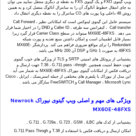
ویپ گیتوی FXO و یک گیتوی FXS به نقطه ی دیگری منتقل نمایید می توان
به جای انتقال خطوط آنالوگ آن را به سانترال آنالوگ متصل کرد و به همین
روش 48 داخلی ویا پورت های CO سانترال را به نقطه دیگری انتقال داد .
سیستم عامل این گیتوی لینوکس است که امکاناتی نظیر Call Forward ،
Call transfer ، کنفرانس سه طرفه ، Caller ID و DND را در اختیار شما قرار
می دهد . MX60E-48FXS میتواند در سطح Carrier Class قرار گیرد زیرا
بسیار قابل اطمینان است و امکان داشتن منبع تغذیه و پورت شبکه
Redundant را برای مواقع ضروری فراهم می کند. پردازشگر MX60E-
48FXS به صورت 1 GHz و DSP آن 200 MHz می باشد .
پشتیبانی از پروتکل های امنیتی SRTP و TLS از ویژگی های خوب گیتوی
جهت حفظ امنیت همچنین T.38 ، G.711 pass –throgh جهت ارسال و
دریافت فکس از امکانات گیتوی نیوراک MX60E-48FXS به شمار می آید .
این مدل از نیوراک با پلتفرم های مختلفی از جمله استریسک ، ایزابل ، Cisco
Call Manager ، Microsoft Lync و FreeSWITCH سازگار می باشد .
ویژگی های مهم و اصلی ویپ گیتوی نیوراک
Newrock
MX60E-48FXS
پشتیبانی از کدک های G.711 , G.729a , G.723 , GSM , iLBC ,
امکان ارسال و دریافت فکس با استفاده از T.38 و G.711 Pass Throgh