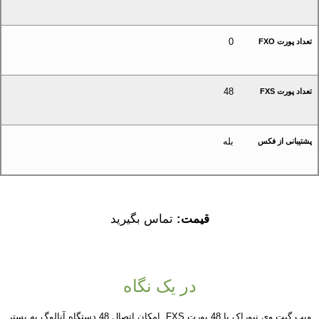
0
تعداد پورت FXO
48
تعداد پورت FXS
بله
پشتیبانی از فکس
قیمت:
تماس بگیرید
در یک نگاه
ویپ گیت وی نیوراک با 48 پورت FXS امکان اتصال 48 دستگاه آنالوگ به بستر