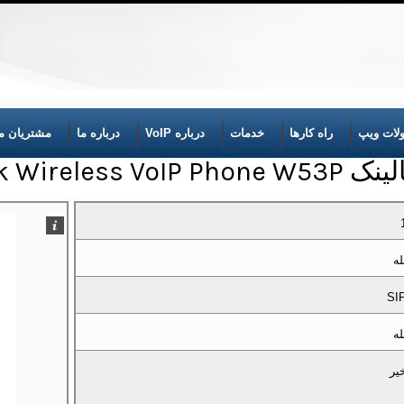
لات ویپ
راه کارها
خدمات
درباره VoIP
درباره ما
مشتریان ما
W53P | Yealink Wi
له
SI
له
یر