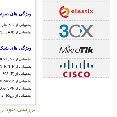
ویژگی های صوتی
پشتیبانی از کدک های Wideband مانند : Opus , AMR-WB , G.722 و کدک های Narrowband مانند PCMCU, PCMCA , G.726 , G.729 , iLBC
پشتیبانی از VAD , CNG , AGC , PLC , AJB
ویژگی های شبکه 
پشتیبانی از SIPv1 , V2
پشتیبانی از SNTP/NTP
پشتیبانی از VLAN (802.1Q , 802.1P)
پشتیبانی از outbound proxy server backup
پشتیبانی از OpenVPN
پشتیبانی از پروتکل های امنیتی
بررسی خود را 