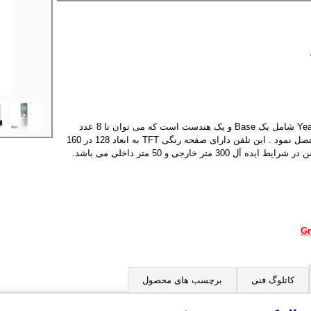
تلفن بی سیم Yealink W53P شامل یک Base و یک هندست است که می توان تا 8 عدد
هندست را به یک Base متصل نمود . این تلفن دارای صفحه رنگی TFT به ابعاد 128 در 160
30 متر خارجی و 50 متر داخلی می باشد.
کاتلوگ فنی
برچسب های محصول