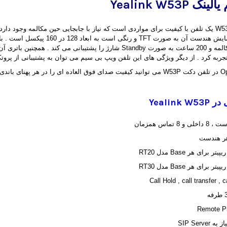
یالینک
Yealink W53P
ه کرد . از دیگر ویژگی های این تلفن ویپ بی سیم می توان به پشتیبانی از پروتکل های امنیتی TLS و P
 در
Yealink W53P
هر هندست