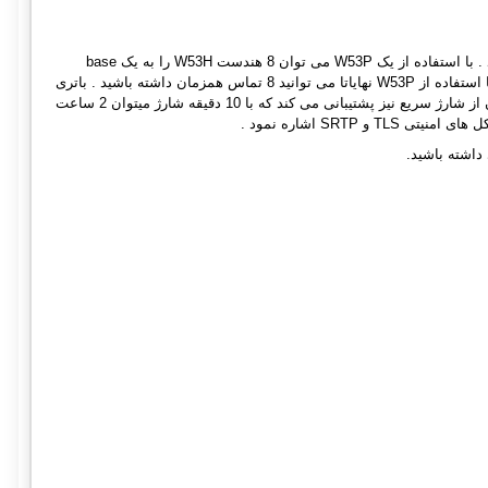
تلفن بی سیم یلینک W53P یک تلفن با کیفیت برای مواردی است که نیاز با جابجایی حین مکالمه وجود دارد . با استفاده از یک W53P می توان 8 هندست W53H را به یک base
متصل نمود . صفحه نمایش هندست آن به صورت TFT و رنگی است به ابعاد 128 در 160 پیکسل است . با استفاده از W53P نهایاتا می توانید 8 تماس همزمان داشته باشید . باتری
این تلفن 18 ساعت مکالمه و 200 ساعت به صورت Standby شارژ را پشتیبانی می کند . همچنین باتری آن از شارژ سریع نیز پشتیبانی می کند که با 10 دقیقه شارژ میتوان 2 ساعت
SRT اشاره نمود .