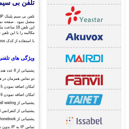
تلفن بی سیم 
مکالمه را با این تلفن تجرب
با استفاده از کدک Opus در تلفن دکت W53P می توانید کیفیت صدای فوق العاده ای را در هر پهنای باندی داشته باشید.
ویژگی های تلفنی
پشتیبانی از 8 عدد هندست ، 8 داخلی و 8 تماس همزمان
دو تماس همزمان در 
امکان اضافه نمودن 5 ریپیتر برای هر Base مدل RT20
امکان اضافه نمودن 6 ریپیتر برای هر Base مدل RT30
پشتیبانی از Call Hold , call transfer , call waiting
پشتیبانی از کنفرانس 3 طرفه
پشتیبانی از Remote Phonebook
تماس IP به IP بدون نیاز به SIP Server