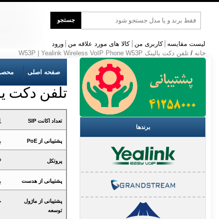
جست
جستجو
و
جو
لیست مقایسه
کاربری من
کالا های مورد علاقه من
ورود
خانه
/
تلفن دکت یالینک W53P | Yealink Wireless VoIP Phone W53P
صفحه اصلی
محصو
تلفن دکت یالینک reless VoIP Phone W53P
1
تعداد اکانت SIP
برندها
ب
پشتیبانی از PoE
P
پروتکل
ب
پشتیبانی از هدست
خ
پشتیبانی از ماژول
توسعه