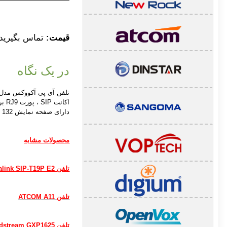
قیمت:
تماس بگیرید
در یک نگاه
دارای صفحه نمایش 132 در 64 همراه با Backlight است .
محصولات مشابه
تلفن Yealink SIP-T19P E2
تلفن ATCOM A11
تلفن Grandstream GXP1625