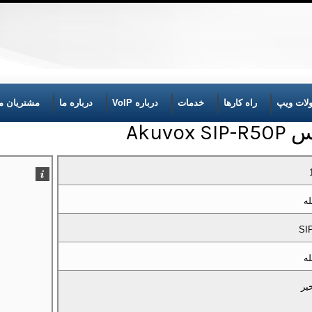
لات ویپ
راه کارها
خدمات
درباره VoIP
درباره ما
مشتریان ما
Akuvo
له
SI
له
یر