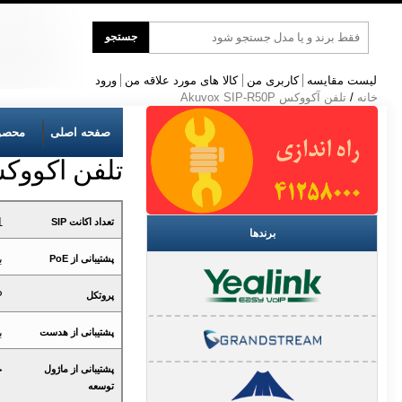
جست
جستجو
و
جو
لیست مقایسه
کاربری من
کالا های مورد علاقه من
ورود
خانه
/
تلفن آکووکس Akuvox SIP-R50P
صفحه اصلی
محصو
تلفن آکووکس x SIP-R50P
1
تعداد اکانت SIP
برندها
ب
پشتیبانی از PoE
P
پروتکل
ب
پشتیبانی از هدست
خ
پشتیبانی از ماژول
توسعه