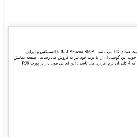
تلفن IP آکووکس مدل R50P یک IP PHONE ساده از کمپانی آکووکس است که دارای 1 اکانت SIP و کیفیت صدای HD می باشد . Akuvox R50P کاملا با الستیکس و ایزابل
 خوب این گوشی آن را با برند خود نیز به فروش می رساند . صفحه نمایش
Akuvox R50P به ابعاد 132 در 65 همراه با backlight LCD می باشد . Akuvox R50P دارای 31 کلید است که 4 کلید آن نرم افزاری می باشد . این آی پی فون دارای پورت RJ9