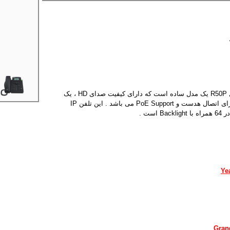
تلفن آی پی آکووکس مدل R50P یک مدل ساده است که دارای کیفیت صدای HD ، یک
اکانت SIP ، پورت RJ9 برای اتصال هدست و PoE Support می باشد . این تلفن IP