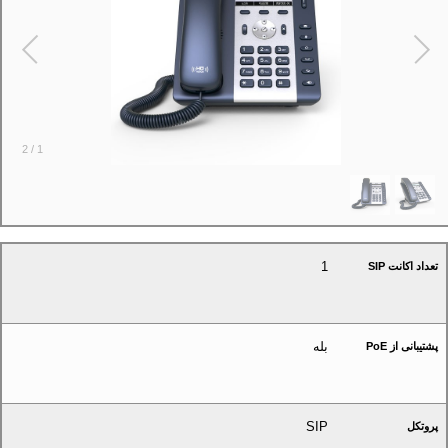
2
/
1
1
تعداد اکانت SIP
بله
پشتیبانی از PoE
SIP
پروتکل