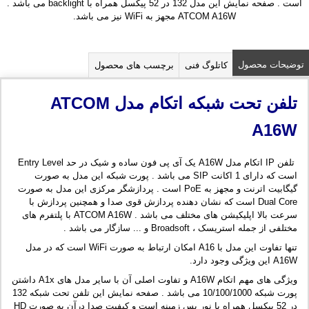
است . صفحه نمایش این مدل 132 در 52 پیکسل همراه با backlight می باشد .
ATCOM A16W مجهز به WiFi نیز می باشد.
توضیحات محصول
کاتلوگ فنی
برچسب های محصول
تلفن تحت شبکه اتکام مدل
ATCOM
A16W
تلفن IP اتکام مدل A16W یک آی پی فون ساده و شیک در حد Entry Level
است که دارای 1 اکانت SIP می باشد . پورت شبکه این مدل به صورت
گیگابیت اترنت و مجهز به PoE است . پردازشگر مرکزی این مدل به صورت
Dual Core است که نشان دهنده پردازش قوی صدا و همچنین پردازش با
سرعت بالا اپلیکیشن های مختلف می باشد . ATCOM A16W با پلتفرم های
مختلفی از جمله استریسک ، Broadsoft و ... سازگار می باشد .
تنها تفاوت این مدل با A16 امکان ارتباط به صورت WiFi است که در مدل
A16W این ویژگی وجود دارد.
ویژگی های مهم اتکام A16W و تفاوت اصلی آن با سایر مدل های A1x داشتن
پورت شبکه 10/100/1000 می باشد . صفحه نمایش این تلفن تحت شبکه 132
در 52 پیکسل همراه با نور پس زمینه است و کیفیت صدا درآن به صورت HD