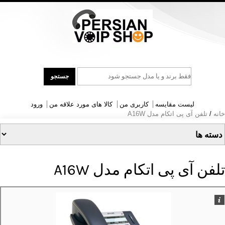
جست
جستجو
و
جو
لیست مقایسه
کاربری من
کالا های مورد علاقه من
ورود
خانه
/
تلفن آی پی اتکام مدل A16W
تلفن آی پی اتکام مدل A16W