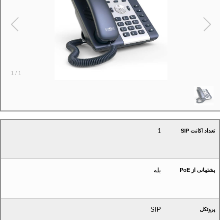
1
/
1
1
تعداد اکانت SIP
بله
پشتیبانی از PoE
SIP
پروتکل