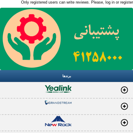
Only registered users can write reviews. Please,
log in
or
register
برندها