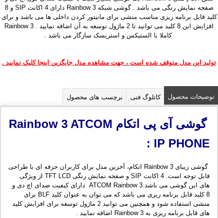
صفحه نمایش رنگی می باشد . گوشی شبکه Rainbow 3 دارای 4 اکانت SIP و 8
کلید قابل برنامه ریزی مناسب منشی برای مانیتور کردن داخلی ها می باشد و برای
افزایش این 8 کلید می توانید تا 2 ماژول توسعه به آن اضافه نمایید . Rainbow 3
کاملا با الستیکس و استریسک سازگار می باشد .
تولید این مدل متوقف شده است ، جهت مشاهده مدل جایگزین اینجا کلیک نمایید .
توضیحات محصول
کاتلوگ فنی
برچسب های محصول
گوشی آی پی اتکام Rainbow 3 ATCOM
IP PHONE :
گوشی زیبای Rainbow 3 اتکام، آخرین مدل برای کاربران حرفه ای با طراحی
قابل توجه است. 4 اکانت SIP و صفحه نمایش رنگی TFT LCD از ویژگی
های این گوشی می باشد.ATCOM Rainbow 3 دارای کیفیت صدای اچ دی و
8 کلید قابل برنامه ریزی می باشد که می توان به عنوان کلید BLF برای
منشی استفاده شود و همچنین می توانید 2 ماژول توسعه برای افزایش کلید
های قابل برنامه ریزی به Rainbow 3 اضافه نمایید .