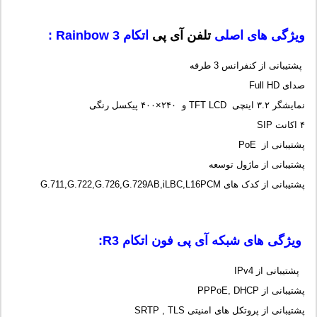
ویژگی های اصلی
تلفن آی پی
اتکام Rainbow 3 :
پشتیبانی از کنفرانس 3 طرفه
صدای Full HD
نمایشگر ۳.۲ اینچی TFT LCD و ۲۴۰×۴۰۰ پیکسل رنگی
۴ اکانت SIP
پشتیبانی از PoE
پشتیبانی از ماژول توسعه
پشتیبانی از کدک های G.711,G.722,G.726,G.729AB,iLBC,L16PCM
ویژگی های شبکه آی پی فون اتکام R3:
پشتیبانی از IPv4
پشتیبانی از PPPoE, DHCP
پشتیبانی از پروتکل های امنیتی SRTP , TLS