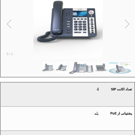
5
/
1
4
تعداد اکانت SIP
بله
پشتیبانی از PoE