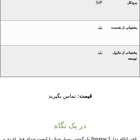
SIP
پروتکل
بله
پشتیبانی از هدست
بله
پشتیبانی از ماژول
توسعه
قیمت:
تماس بگیرید
در یک نگاه
تلفن اتکام مدل Rainbow 3 یک گوشی بسیار شیک با کیفیت صدای فول اچ دی و