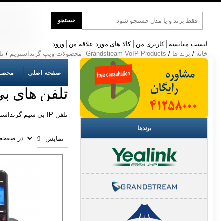
جست
جستجو
و
جو
لیست مقایسه
کاربری من
کالا های مورد علاقه من
ورود
خانه
/
برند ها
/
Grandstream VoIP Products- محصولات ویپ گرنداستریم
/
تل
صفحه اصلی
محصو
تلفن های ب
تلفن IP بی سیم گرنداستریم دارای دو مدل DP715 و DP710 است . DP715 شامل یک بیس و یک هندست است و DP710 فقط هندست برای اضافه شدن به بیس اصلی می باشد.
برندها
در صفحه
نمایش