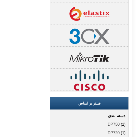
فیلتر بر اساس
دسته بندی
DP750
(1)
DP720
(1)