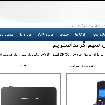
فن های بی سیم گرنداستریم
لات ویپ
راه کارها
خدمات
درباره VoIP
درباره ما
مشتریان ما
ی سیم گرنداستریم
مرتب سازی