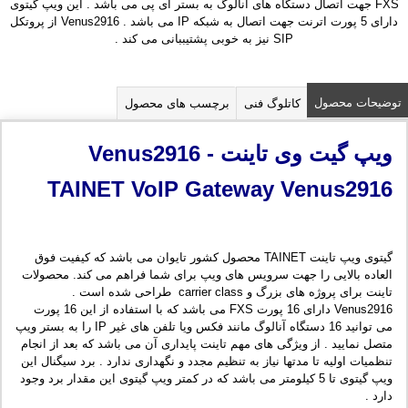
FXS جهت اتصال دستگاه های آنالوگ به بستر آی پی می باشد . این ویپ گیتوی
دارای 5 پورت اترنت جهت اتصال به شبکه IP می باشد . Venus2916 از پروتکل
SIP نیز به خوبی پشتیببانی می کند .
توضیحات محصول
کاتلوگ فنی
برچسب های محصول
ویپ
گیت و
ی تاینت
-
Venus2916
TAINET VoIP Gateway Venus2916
گیتوی ویپ تاینت TAINET محصول کشور تایوان می باشد که کیفیت فوق
العاده بالایی را جهت سرویس های ویپ برای شما فراهم می کند. محصولات
تاینت برای پروژه های بزرگ و carrier class طراحی شده است .
Venus2916 دارای 16 پورت FXS می باشد که با استفاده از این 16 پورت
می توانید 16 دستگاه آنالوگ مانند فکس ویا تلفن های غیر IP را به بستر ویپ
متصل نمایید . از ویژگی های مهم تاینت پایداری آن می باشد که بعد از انجام
تنظمیات اولیه تا مدتها نیاز به تنظیم مجدد و نگهداری ندارد . برد سیگنال این
ویپ گیتوی تا 5 کیلومتر می باشد که در کمتر ویپ گیتوی این مقدار برد وجود
دارد .