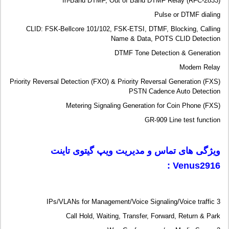
In-Band DTMF, Out of Band DTMF Relay (RFC-2833)
Pulse or DTMF dialing
CLID: FSK-Bellcore 101/102, FSK-ETSI, DTMF, Blocking, Calling
Name & Data, POTS CLID Detection
DTMF Tone Detection & Generation
Modem Relay
Priority Reversal Detection (FXO) & Priority Reversal Generation (FXS)
PSTN Cadence Auto Detection
Metering Signaling Generation for Coin Phone (FXS)
GR-909 Line test function
ویژگی های تماس و مدیریت
ویپ گیتوی تاینت
:
Venus2916
3 IPs/VLANs for Management/Voice Signaling/Voice traffic
Call Hold, Waiting, Transfer, Forward, Return & Park