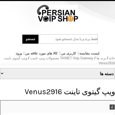
جست
جستجو
و
جو
لیست مقایسه
کاربری من
کالا های مورد علاقه من
ورود
خانه
/
برند ها
/
TAINET Voip Gateway محصولات ویپ تاینت
/
ویپ گیتوی تاینت
Venus2916
ویپ گیتوی تاینت Venus2916