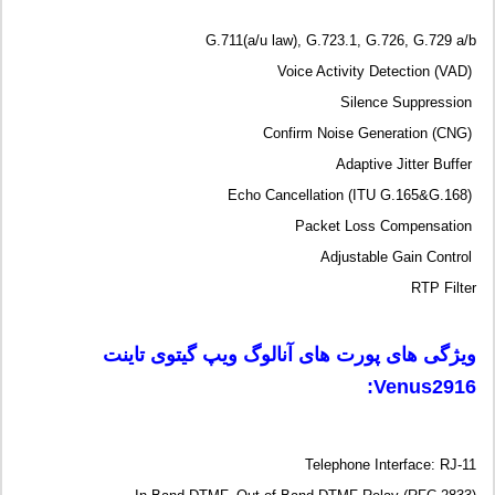
G.711(a/u law), G.723.1, G.726, G.729 a/b
Voice Activity Detection (VAD)
Silence Suppression
Confirm Noise Generation (CNG)
Adaptive Jitter Buffer
Echo Cancellation (ITU G.165&G.168)
Packet Loss Compensation
Adjustable Gain Control
RTP Filter
ویژگی های پورت های آنالوگ ویپ گیتوی تاینت
:
Venus2916
Telephone Interface: RJ-11