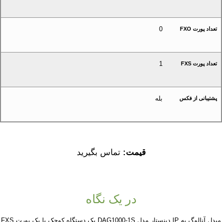
0
تعداد پورت FXO
1
تعداد پورت FXS
بله
پشتیبانی از فکس
قیمت:
تماس بگیرید
در یک نگاه
مبدل آنالوگ به IP دینستار مدل DAG1000-1S یک دستگاه کوچک با یک پورت FXS