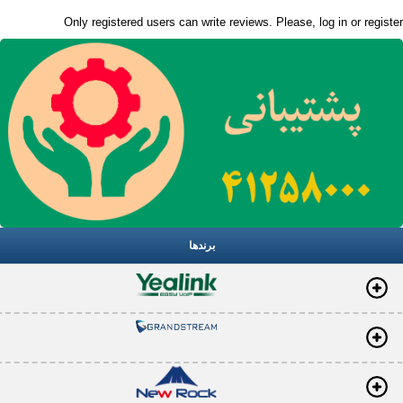
Only registered users can write reviews. Please,
log in
or
register
برندها