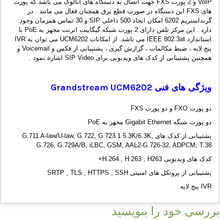
VoIP و 2 پورت FXS جهت اتصال به دستگاه های آنالوگ می باشد که پورت
های FXS این دستگاه در صورت قطع برق همچنان فعال می مانند . در
گرنداستریم 6202 امکان ایجاد 500 داخلی SIP و 30 تماس همزمان وجود
دارد . این مرکز تلفن دارای 2 پورت شبکه گیگابیت اترنت مجهز به PoE با
استاندارد IEEE 802.3at می باشد. از امکانات UCM6202 می توان به IVR
پنج لایه ، ضبط مکالمات ، گزارش گیری ، پشتیبانی از فکس و Voicemail و
همچنین پشتیبانی از کدک های ویدیویی برای SIP Video اشاره نمود .
ویژگی های فنی
Grandstream UCM6202
دو پورت FXO و دو پورت FXS
دو پورت شبگه Gigabit Ethernet مجهز به PoE
پشتیبانی از کدک های G.711 A-law/U-law, G.722, G.723.1 5.3K/6.3K,
G.726, G.729A/B, iLBC, GSM, AAL2-G.726-32, ADPCM; T.38
کدک های ویدیویی H.264 , H.263 , H263+
پشتیبانی از پروتکل های امنیتی SRTP , TLS , HTTPS , SSH
IVR پنج لایه
بررسی خود را بنویسید