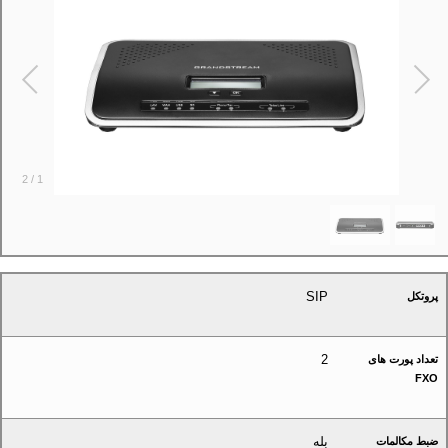
2
/
1
SIP
پروتکل
2
تعداد پورت های
FXO
بله
ضبط مکالمات