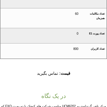
60
تعداد مکالمات
همزمان
0
تعداد پورت E1
800
تعداد کاربران
قیمت:
تماس بگیرید
در یک نگاه
مرکز تلفن گرنداستریم UCM6202 مناسب شرکت های کوچک با دو پورت FXO که