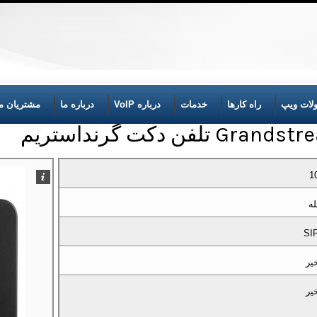
لات ویپ
راه کارها
خدمات
درباره VoIP
درباره ما
مشتریان ما
لفن دکت گرنداستریم
1
له
SI
یر
یر