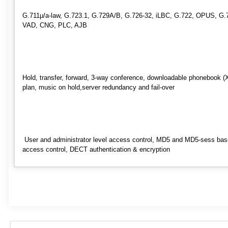
G.711μ/a-law, G.723.1, G.729A/B, G.726-32, iLBC, G.722, OPUS, G.7
VAD, CNG, PLC, AJB
Hold, transfer, forward, 3-way conference, downloadable phonebook (XML
plan, music on hold,server redundancy and fail-over
User and administrator level access control, MD5 and MD5-sess base
access control, DECT authentication & encryption