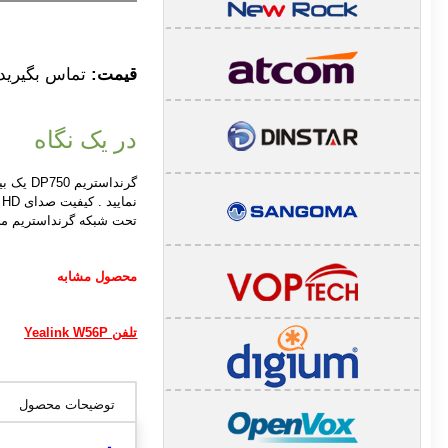
قیمت:
تماس بگیرید
در یک نگاه
تحت شبکه گرنداستریم می
محصول مشابه
تلفن Yealink W56P
توضیحات محصول