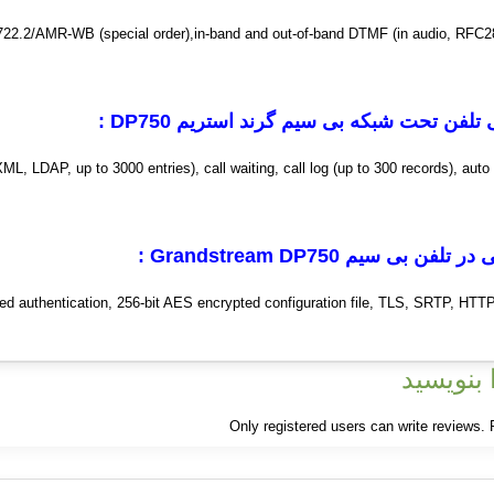
22.2/AMR-WB (special order),in-band and out-of-band DTMF (in audio, RFC2
ی تلفن تحت شبکه بی سیم گرند استریم
DP750
:
, LDAP, up to 3000 entries), call waiting, call log (up to 300 records), auto a
ی در تلفن بی سیم
Grandstream DP750
:
d authentication, 256-bit AES encrypted configuration file, TLS, SRTP, HTT
بنویسید
Only registered users can write reviews.