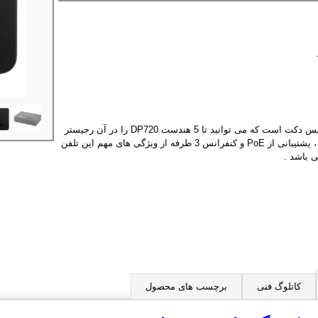
گرنداستریم DP750 یک بیس دکت است که می توانید تا 5 هندست DP720 را در آن رجیستر
نمایید . کیفیت صدای HD ، پشتیبانی از PoE و کنفرانس 3 طرفه از ویژگی های مهم این تلفن
 باشد .
کاتلوگ فنی
برچسب های محصول