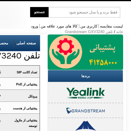
جست
جستجو
و
جو
لیست مقایسه
کاربری من
کالا های مورد علاقه من
ورود
خانه
/
تلفن Grandstream GXV3240
صفحه اصلی
محصو
تلفن Grandstream GXV3240
6
تعداد اکانت SIP
برندها
ب
پشتیبانی از PoE
P
پروتکل
ب
پشتیبانی از هدست
ب
پشتیبانی از ماژول
توسعه