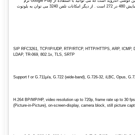
مجهز به PoE می باشد و همچنین می توانید از قابلیت Wifi در این گوشی استفاده نمایید . سیستم عامل این گوشی اندروید است که می توانید با استفاده از Google Play نرم
افزارهای اندروید رو روی آن نصب کنید . این گوشی آی پی دارای دوربین CMOS یک مگاپیکسل و صفحه نمایش 480 در 272 است . از دیگر امکانات تلفن 3240 می توان به بلوتوث
SIP RFC3261, TCP/IP/UDP, RTP/RTCP, HTTP/HTTPS, ARP, ICMP, 
LDAP, TR-069, 802.1x, TLS, SRTP
Support f or G.711μ/a, G.722 (wide-band), G.726-32, iLBC, Opus, G.
H.264 BP/MP/HP, video resolution up to 720p, frame rate up to 30 fps,
(Picture-in-Picture), on-screen-display, camera block, still picture ca