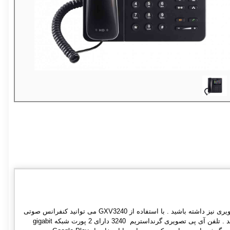
تلفن تصویری گرنداستریم مدل GXV3240 دارای 6 اکانت SIP است که علاوه بر صدا می توانید تماس تصویری نیز داشته باشید . با استفاده از GXV3240 می توانید کنفرانس صوتی
6 طرفه و کنفرانس تصویری 3 طرفه داشته باشید . کیفیت صدا و تصویر این گوشی به صورت HD می باشد . تلفن آی پی تصویری گرنداستریم 3240 دارای 2 پورت شبکه gigabit