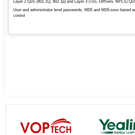
Layer 2 QoS (802.1Q, 802.1p) and Layer 3 (ToS, DiffServ, MPLS) Qo
User and administrator level passwords, MD5 and MD5-sess based au
control