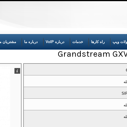
لات ویپ
راه کارها
خدمات
درباره VoIP
درباره ما
مشتریان ما
له
SI
له
له