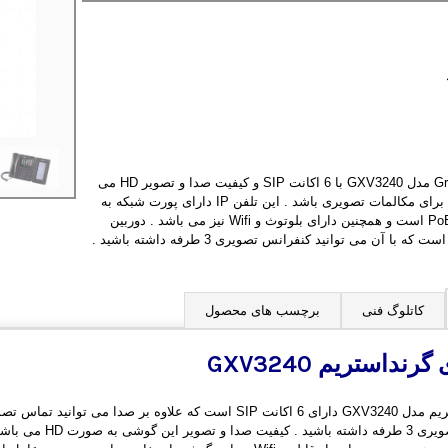
تلفن تصویری Grandstream مدل GXV3240 با 6 اکانت SIP و کیفیت صدا و تصویر HD می
تواند گزینه بسیار مناسبی برای مکالمات تصویری باشد . این تلفن IP دارای پورت شبکه به
صورت Gigabit مجهز به PoE است و همچنین دارای بلوتوث و Wifi نیز می باشد . دوربین
کاتلوگ فنی
برچسب های محصول
 گرنداستریم
GXV3240