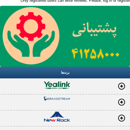
Only registered users can write reviews. Please,
log in
or
register
برندها