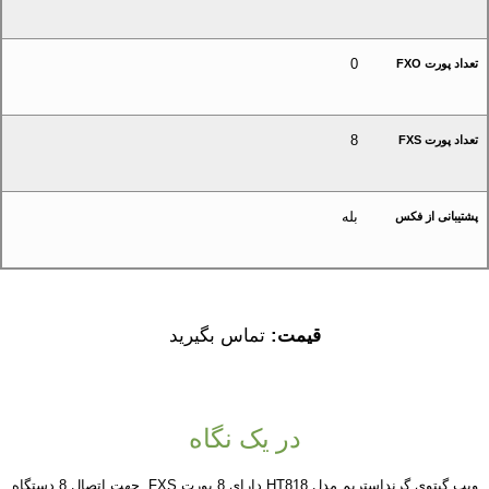
0
تعداد پورت FXO
8
تعداد پورت FXS
بله
پشتیبانی از فکس
قیمت:
تماس بگیرید
در یک نگاه
ویپ گیتوی گرنداستریم مدل HT818 دارای 8 پورت FXS جهت اتصال 8 دستگاه