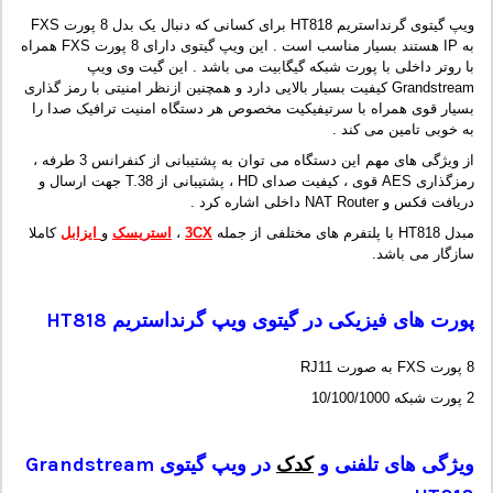
ویپ گیتوی گرنداستریم HT818 برای کسانی که دنبال یک بدل 8 پورت FXS
به IP هستند بسیار مناسب است . این ویپ گیتوی دارای 8 پورت FXS همراه
با روتر داخلی با پورت شبکه گیگابیت می باشد . این گیت وی ویپ
Grandstream کیفیت بسیار بالایی دارد و همچنین ازنظر امنیتی با رمز گذاری
بسیار قوی همراه با سرتیفیکیت مخصوص هر دستگاه امنیت ترافیک صدا را
به خوبی تامین می کند .
از ویژگی های مهم این دستگاه می توان به پشتیبانی از کنفرانس 3 طرفه ،
رمزگذاری AES قوی ، کیفیت صدای HD ، پشتیبانی از T.38 جهت ارسال و
دریافت فکس و NAT Router داخلی اشاره کرد .
مبدل HT818 با پلتفرم های مختلفی از جمله
3CX
،
استریسک
و
ایزابل
کاملا
سازگار می باشد.
پورت های فیزیکی در گیتوی ویپ گرنداستریم
HT818
8 پورت FXS به صورت RJ11
2 پورت شبکه 10/100/1000
ویژگی های تلفنی و
کدک
در ویپ گیتوی
Grandstream