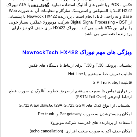
فکس ، POS ویا تلفن های آنالوگ استفاده نمایید.
گیتوی ویپ
یا ATA نیوراک
HX22 کاملا با الستیکس و استریسک سازگار و تنظیمات آن به صورت Web
Base و به راحتی قابل انجام است . پردازنده NewRock HX422 با پشتیبانی
از Digital Signal Processing – DSP شرکت موتورولا عملکرد بسیار خوبی
را برای این ATA تامین می کند . نیوراک HX422 برای حذف اکو نیز دارای
پردازنده اختصاصی می باشد .
ویژگی های مهم نیوراک
NewrockTech HX422
پشتیبانی پروتکل T.30 و T.38 برای ارتباط با دستگاه های فکس
قابلیت تعریف خط مستقیم یا Hot Line
قابلیت ایجاد SIP Trunk
بر قراری تماس ها صورت مستقیم از طریق خطوط آنالوگ در صورت قطع
ارتباط اینترنتی (PSTN Fail Over)
پشتیبانی از انواع کدک های G.711 Alaw,Ulaw,G.729A,G.723,GSM
امکان رجیسترشدن به صورت Per gateway و Per trunk
استفاده از پردازنده های قدرتمند شرکت موتورولا
امکان حذف اکو به صورت سخت افزاری (echo cancellation)