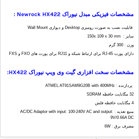
مشخصات فیزیکی مبدل نیوراک
Newrock HX422
:
قابلیت نصب به صورت رومیزی Desktop و دیواری Wall Mount
سایز : 150x 109 x 30 mm
وزن : 300 گرم
دارای پورت RJ-45 برای ارتباط شبکه و RJ11 برای پورت های FXO و FXS
مشخصات سخت افزاری گیت وی ویپ نیوراک
HX422
:
پردازنده : ATMEL AT91SAM9G20B with 400MHz
32 مگابایت حافظه SDRAM
4 مگابایت حافظه فلش
منبع تغذیه : AC/DC Adaptor with input: 100-240V AC and output:
9V/0.66A DC
مصرف برق : 6W