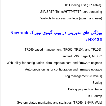
IP Filtering List ( IP Table)
SIP/SRTP/Telnet/HTTP/TFTP port screening
Web-utility access privilege (admin and user)
ویژگی های مدیریتی در ویپ گیتوی نیوراک
Newrock
:
HX422
TR069-based management (TR069, TR104, and TR106)
Standard SNMP agent, MIB v2
Web-utility for configuration, data import/export, and firmware upgrade
Auto-provisioning for configuration and firmware upgrade
Log management (8 levels)
Syslog
Debugging and call trace
TCP dump
System status monitoring and statistics (TR069, SNMP, Web)