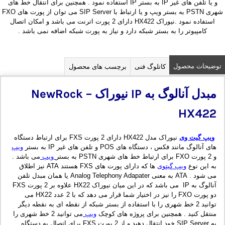
و یا تلفن های غیر IP به بستر IP استفاده نمود . همچنین برای انتقال خط های
شهری PSTN به بستر ویپ و یا ارتباط با SIP Server می توان از پورت های FXO
استفاده نمود .نیوراک HX422 دارای 2 پورت اترنت می باشد و امکان اتصال
کامپیوتر را به بستر شبکه دارد و نیاز به پورت شبکه اضافه نمی باشد .
توضیحات محصول
کاتلوگ فنی
برچسب های محصول
مبدل آنالوگ به
IP
نیوراک
–
NewRock
HX422
ویپ گیت وی
نیوراک مدل HX422 دارای 2 پورت FXS برای ارتباط دستگاه
های آنالوگ مانند فکس ، دستگاه های POS و تلفن های غیر IP به بستر
ویپ
و 2 پورت FXO برای ارتباط خط های شهری PSTN به بستر
ویپ
می باشد .
به این نوع
ویپ گیتوی
ها که دارای پورت های FXS هستند ATA نیز اطلاق
می شود . ATA به معنی Analog Telephony Adapater یا همان مبدل تلفن
آنالوگ به IP می باشد که در این میان نیوراک HX22 علاوه بر 2 پورت FXS
دو پورت FXO را نیز در اختیار شما قرار می دهد که با 2 عدد HX22 می
توانید 2 خط شهری را با استفاده از بستر شبکه از نقطه ای به نقطه دیگر
منتقل کنید . همچنین برای پروژه های کوچک
ویپ
می توانید 2 خط شهری را
به SIP Server خود انتقال دهید و از 2 پورت FXS برای اتصال به دستگاه