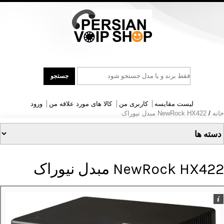
جست
جستجو
و
جو
لیست مقایسه
کاربری من
کالا های مورد علاقه من
ورود
خانه
/
NewRock HX422 مبدل نیوراک
NewRock HX422 مبدل نیوراک