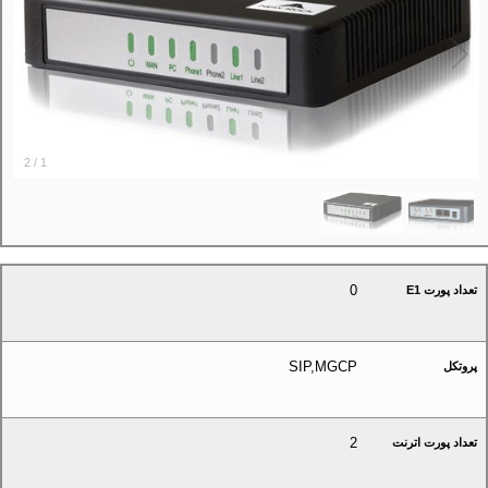
2
/
1
0
تعداد پورت E1
SIP,MGCP
پروتکل
2
تعداد پورت اترنت