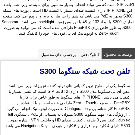
اکانت SIP است که می تواند انتخاب بسیار مناسبی برای سیستم ویپ شما باشد .
این IP PHONE دارای کیفیت صدای بسیار با کیفیت HD است . پورت های شبکه
S300 مجهز به PoE می باشد که شما را بی نیاز به برق و آداپتور می کند. صفحه
نمایش S300 با ابعاد 132 در 48 با نور پس زمینه backlight می باشد . Sangoma
S300 به طور خاص برای FreePBX طراحی شده است که می توانید به صورت
Zero-Touch به اوتوماتیک آی پی فون های خود را کانفیگ کنید .
توضیحات محصول
کاتلوگ فنی
برچسب های محصول
تلفن تحت شبکه سنگوما S300
سنگوما یکی از مطرح ترین کمپانی های تولید کننده تجهیزات ویپ می باشد .
تلفن آی پی سنگوما مدل S300 دارای 2 اکانت SIP است که تلفنی بسیار با
کیفیت می باشد . IP PHONE های سنگوما به طور خاص برای کار با
FreePBX به صورت Zero – Touch طراحی شده است و با استفاده از
FreePBX کار شناسایی و Configuration به صورت اوتوماتیک انجام می گیرد
. از ویژگی های مهم سنگوما S300 میتوان به پشتیانی از PoE ، بلندگوی full
duplex ، کنفرانس 3 طرفه ، کیفیت صدای HD و قابلیت VPN اشاره نمود .
S300 دارای 4 کلید نرم افزاری و 6 کلید راهبردی – Navigation Key می باشد
.