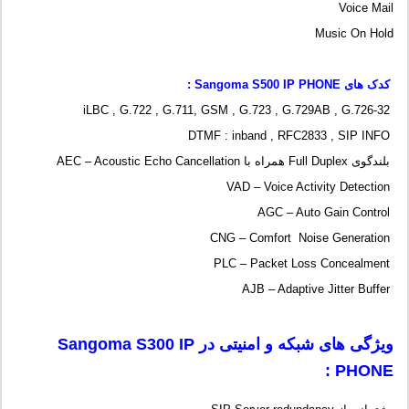
Voice Mail
Music On Hold
کدک های
Sangoma S500 IP PHONE
:
iLBC , G.722 , G.711, GSM , G.723 , G.729AB , G.726-32
DTMF : inband , RFC2833 , SIP INFO
بلندگوی Full Duplex همراه با AEC – Acoustic Echo Cancellation
VAD – Voice Activity Detection
AGC – Auto Gain Control
CNG – Comfort Noise Generation
PLC – Packet Loss Concealment
AJB – Adaptive Jitter Buffer
ویژگی های شبکه و امنیتی در
Sangoma S300 IP
:
PHONE