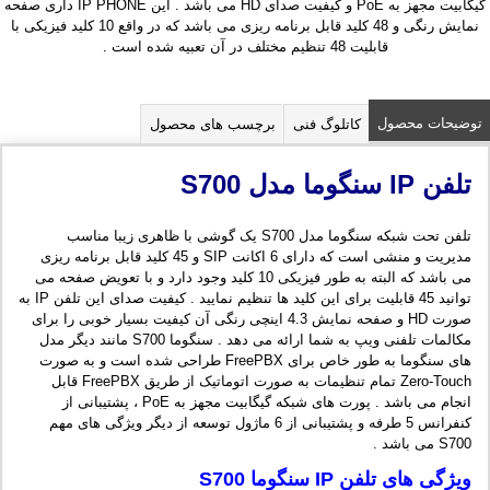
گیگابیت مجهز به PoE و کیفیت صدای HD می باشد . این IP PHONE داری صفحه
نمایش رنگی و 48 کلید قابل برنامه ریزی می باشد که در واقع 10 کلید فیزیکی با
قابلیت 48 تنظیم مختلف در آن تعبیه شده است .
توضیحات محصول
کاتلوگ فنی
برچسب های محصول
تلفن
IP
سنگوما مدل
S700
تلفن تحت شبکه سنگوما مدل S700 یک گوشی با ظاهری زیبا مناسب
مدیریت و منشی است که دارای 6 اکانت SIP و 45 کلید قابل برنامه ریزی
می باشد که البته به طور فیزیکی 10 کلید وجود دارد و با تعویض صفحه می
توانید 45 قابلیت برای این کلید ها تنظیم نمایید . کیفیت صدای این تلفن IP به
صورت HD و صفحه نمایش 4.3 اینچی رنگی آن کیفیت بسیار خوبی را برای
مکالمات تلفنی ویپ به شما ارائه می دهد . سنگوما S700 مانند دیگر مدل
های سنگوما به طور خاص برای FreePBX طراحی شده است و به صورت
Zero-Touch تمام تنظیمات به صورت اتوماتیک از طریق FreePBX قابل
انجام می باشد . پورت های شبکه گیگابیت مجهز به PoE ، پشتیبانی از
کنفرانس 5 طرفه و پشتیبانی از 6 ماژول توسعه از دیگر ویژگی های مهم
S700 می باشد .
ویژگی های تلفن
IP
سنگوما
S700