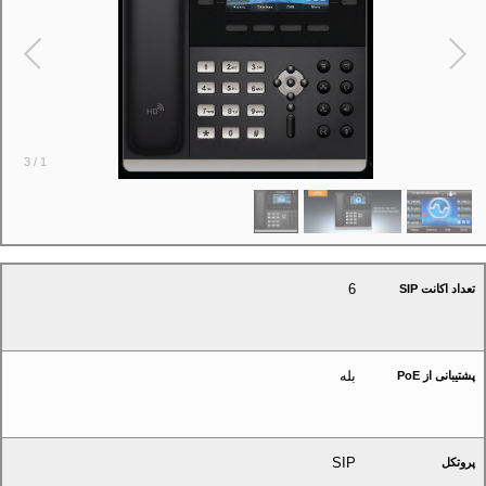
3
/
1
6
تعداد اکانت SIP
بله
پشتیبانی از PoE
SIP
پروتکل