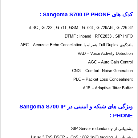
کدک های
Sangoma S700 IP PHONE
:
iLBC , G.722 , G.711, GSM , G.723 , G.729AB , G.726-32
DTMF : inband , RFC2833 , SIP INFO
بلندگوی Full Duplex همراه با AEC – Acoustic Echo Cancellation
VAD – Voice Activity Detection
AGC – Auto Gain Control
CNG – Comfort Noise Generation
PLC – Packet Loss Concealment
AJB – Adaptive Jitter Buffer
ویژگی های شبکه و امنیتی در
Sangoma S700 IP
:
PHONE
پشتیبانی از SIP Server redundancy
پشتیبانی از QoS : 802.1p/Q tagging و Layer 3 ToS DSCP