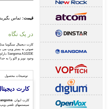
قیمت:
تماس بگیرید
در یک نگاه
وجود نویز و اکو را به حد
توضیحات محصول
کارت دیجیتا
کارت ایوان
Sangoma
سیستمهای تلفنی ویپ Asterisk ،Elastix ،FreeSWITCH و ... متصل می‌نماین