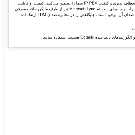
سخت افزارهای سنگوما - Sangoma با صدای بهينه شده بدلیل امکان بروز رسانی firmware در هر زمان، انعطاف پذیری و کیفیت IP PBX شما را تضمین می‌کنند. کيفيت، و قابليت
اطمينان Sangoma نه تنها در پلتفرم های open source شناخته شده است بلکه بعنوان یک تامین کننده تجهیزات ویپ برای سیستم Microsoft Lync نیز از طرف مایکروسافت معرفی
شده است. Sangoma با DSP حذف اکوی سخت افزاری on-board و Telco-grade خود که در تمام کارتهای صدای آن موجود است، جايگاهش را در مخابره صدای TDM ارتقا داده