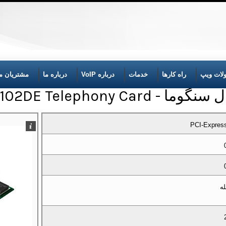
لات ویپ
راه کارها
خدمات
درباره VoIP
درباره ما
مشتریان ما
Sangoma A102DE Telephony C
PCI-Expres
له