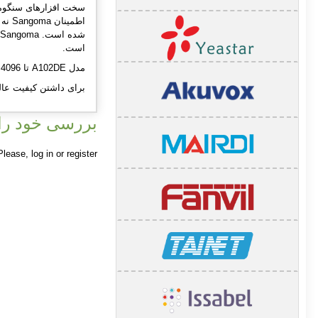
است.
مدل A102DE تا 4096 Mbps انتقال دیتای دو طرفه و تا 60 تماس صوتی روی دو خط E1 را پشتیبانی می کند .
برای داشتن کيفيت عالی صدای و بدون اکو ،می توانید از
بررسی خود را 
 Please,
log in
or
register