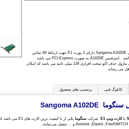
کارت دیجیتال سنگوما مدل Sangoma A102DE دارای 2 پورت E1 جهت ارتباط 60 تماس
صوتی به بستر ویپ می باشد . اینترفیس A102DE به صورت PCI-Express می باشد .
Sangoma A102DE دارای ماژول حذف اکو سخت افزاری 128 میلی ثانیه می باشد که امکان
اقل می رساند .
کاتلوگ فنی
برچسب های محصول
ل سنگوما
Sangoma A102DE
یا
کارت ویپ
E1
شرکت
سنگوما
یکی از با کیفیت ترین کارت های E1 می باشد که امکان استفاده از حذف اکوی سخت افزاری telco-grade خطوط
د.