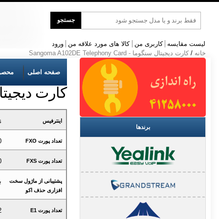
جست
جستجو
و
جو
لیست مقایسه
کاربری من
کالا های مورد علاقه من
ورود
خانه
/
کارت دیجیتال سنگوما - Sangoma A102DE Telephony Card
صفحه اصلی
محصو
کارت دیجیتال سنگوما - ard
s
اینترفیس
برندها
0
تعداد پورت FXO
0
تعداد پورت FXS
ب
پشتیبانی از ماژول سخت
افزاری حذف اکو
2
تعداد پورت E1