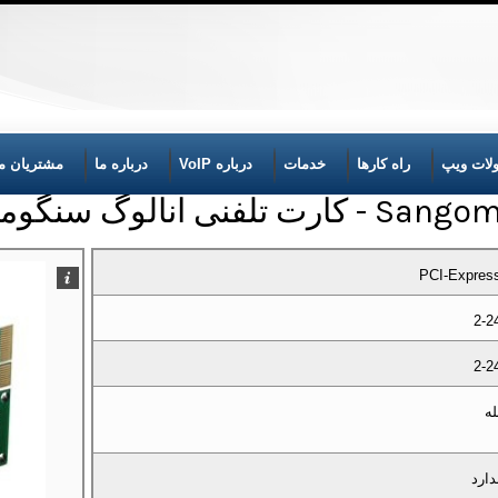
لات ویپ
راه کارها
خدمات
درباره VoIP
درباره ما
مشتریان ما
نالوگ سنگوما مدل A200DE
PCI-Expres
2-2
2-2
له
دارد