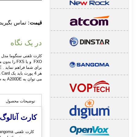
قیمت:
تماس بگیرید
در یک نگاه
می توان به A200DE به صورت BackPlane اضافه نمود.
توضیحات محصول
ک
ارت آنالوگ