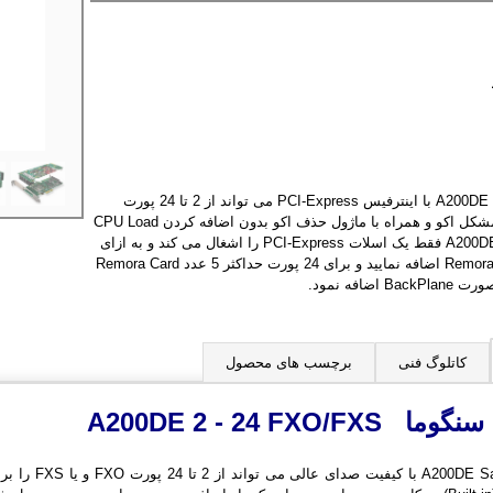
کارت تلفنی سنگوما مدل A200DE با اینترفیس PCI-Express می تواند از 2 تا 24 پورت
FXO و یا FXS را بدون مشکل اکو و همراه با ماژول حذف اکو بدون اضافه کردن CPU Load
برای شما فراهم نماید . A200DE فقط یک اسلات PCI-Express را اشغال می کند و به ازای
هر 4 پورت باید یک Remora Card اضافه نمایید و برای 24 پورت حداکثر 5 عدد Remora Card
کاتلوگ فنی
برچسب های محصول
 سنگوما
A200DE 2 - 24 FXO/FXS