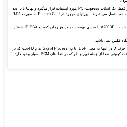
در کارت های استریسک سنگوما A200DE به ازای اضافه کردن 4 پورت نیاز به نصب Remora Card دارید و فقط یک اسلات PCI-Express مورد استفاده قرار میگیرد و نهایتا تا 5 عدد
Remora Card برای 24 پورت FXO در کارت A200DE می توانید اضافه نمایید که به صورت Backplane به هم متصل می شوند . پورتهای موجود در Remora Card به صورت RJ11
Sangoma A200DE کاملا با سیستم های استریسک ، الستیکس ،Free Switch و MS Lync سازگار می باشد . A200DE با صدای بهینه شده در هر زمان کیفیت IP PBX شما را
یکی از ویژگی های بسیار بارز و مهم Sangoma A200DE کیفیت بسیار خوب این کارت تلفنی ویپ است . حرف D در انتها به معنی DSP یا Digital Signal Processing است که در
واقع پردازش صدا در کارت با کیفیت بسیار بالا انجام می گیرد که این امر باعث می شود بسیاری از مشکلات کیفیتی صدا از جمله نویز و اکو که در خط های PCM بسیار وجود دارد ،