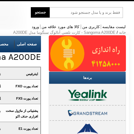
جست
جستجو
و
جو
لیست مقایسه
کاربری من
کالا های مورد علاقه من
ورود
خانه
/
Sangoma A200DE - کارت تلفنی آنالوگ سنگوما مدل A200DE
صفحه اصلی
محصو
Sangoma A200DE - کارت تلفنی آ
s
اینترفیس
برندها
4
تعداد پورت FXO
4
تعداد پورت FXS
ب
پشتیبانی از ماژول سخت
افزاری حذف اکو
ن
تعداد پورت E1