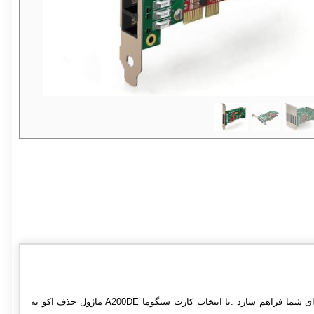
کارت تلفنی A200DE Sangoma با کیفیت صدای عالی می تواند از 2 تا 24 پورت FXO و یا FXS را برای شما فراهم سازد .با انتخاب کارت سنگوما A200DE ماژول حذف اکو به