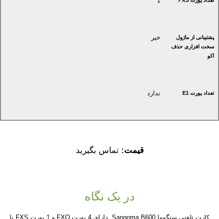
1
تعداد پورت FXS
خیر
پشتیبانی از ماژول
سخت افزاری حذف
اکو
ندارد
تعداد پورت E1
قیمت:
تماس بگیرید
در یک نگاه
کارت تلفنی سنگوما Sangoma B600 دارای 4 پورت FXO و 1 پورت FXS با