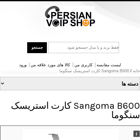
جست
جستجو
و
جو
لیست مقایسه
کاربری من
کالا های مورد علاقه من
ورود
خانه
/
Sangoma B600 کارت استریسک سنگوما
Sangoma B600 کارت استریسک
سنگوما