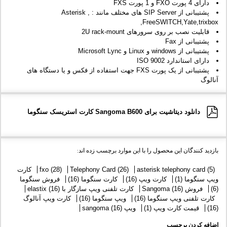
دارای 4 پورت FXO و 1 پورت FXS
پشتیبانی از SIP Server های مختلف مانند : Asterisk ,
FreeSWITCH,Yate,trixbox,
قابلیت نصب بر روی سرورهای 2U rack-mount
پشتیبانی از Fax
پشتیبانی از windows و Linux و Microsoft Lync
دارای استاندارد ISO 9002
پشتیبانی از یک پورت FXS جهت استفاده از فکس و یا دستگاه های
آنالوگ
دانلود دیتاشیت برای Sangoma B600 کارت استریسک سنگوما
بازدید کنندگان این محصول را با این موارد برچسب زده اند:
(5)
asterisk telephony card
(26)
Telephony Card
(28)
fxo
کارت
ویپ سنگوما
(1)
کارت ویپ
(16)
کارت سنگوما
(16)
فروش سنگوما
(6)
فروش Sangoma
(16)
کارت تلفنی ویپ سازگار با elastix
(16)
کارت تلفنی ویپ سنگوما
(16)
ویپ سنگوما
(16)
کارت ویپ آنالوگ
(16)
قیمت کارت ویپ
(1)
ویپ sangoma
(16)
اضافه کردن برچسب