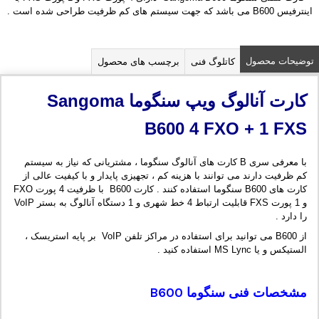
اینترفیس B600 می باشد که جهت سیستم های کم ظرفیت طراحی شده است .
توضیحات محصول
کاتلوگ فنی
برچسب های محصول
کارت آنالوگ ویپ سنگوما
Sangoma
B600 4 FXO + 1 FXS
با معرفی سری B کارت های آنالوگ سنگوما ، مشتریانی که نیاز به سیستم
کم ظرفیت دارند می توانند با هزینه کم ، تجهیزی پایدار و با کیفیت عالی از
کارت های B600 سنگوما استفاده کنند . کارت B600 با ظرفیت 4 پورت FXO
و 1 پورت FXS قابلیت ارتباط 4 خط شهری و 1 دستگاه آنالوگ به بستر VoIP
را دارد .
از B600 می توانید برای استفاده در مراکز تلفن VoIP بر پایه استریسک ،
الستیکس و یا MS Lync استفاده کنید .
مشخصات فنی سنگوما B600