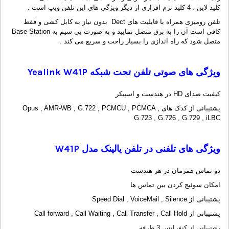
کلید لاین ، 4 کلید نرم افزاری از دیگر ویژگی های این تلفن ویپ است .
تلفن رومیزی همراه با قابلیت های Dect بدون نیاز به کابل کشی و فقط
کافی است آن را به برق متصل نمایید و به صورت بی سیم به Base Station
متصل شود که راه اندازی را بسیار راحت و سریع می کند .
ویژگی های صوتی تلفن تحت شبکه
Yealink W41P
کیفیت صدای HD در هندست و اسپیکر
پشتیبانی از کدک های Opus , AMR-WB , G.722 , PCMCU , PCMCA ,
G.723 , G.726 , G.729 , iLBC
ویژگی های تلفنی در تلفن یالینک مدل
W41P
دو تماس همزمان در هر هندست
امکان سوئیچ کردن بین تماس ها
پشتیبانی از Speed Dial , VoiceMail , Silence
پشتیبانی از Call forward , Call Waiting , Call Transfer , Call Hold
پشتیبانی از کنفرانس 3 طرفه