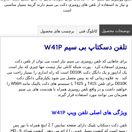
و نیاز به استفاده از تلفن های رومیزی دکت بی سیم دارند گزینه بسیار مناسبی
است .
توضیحات محصول
کاتلوگ فنی
برچسب های محصول
تلفن دسکتاپ بی سیم
W41P
برای جاهایی که تلفن رومیزی بی سیم نیاز است می توان از تلفن دکت
رومیزی استفاده کرد . پورت شبکه کابلی نیاز نیست تنها چیزی که نیاز است
یک آداپتور و یک دانگل دکت DD10K است که راه اندازی را بسیار راحت می
کند . به علاوه زمانی که به بیس متصل می شود یکپارچگی دانگل دکت
DD10K برای تلفن T41S و T42S با سیستم های دکت یالینک مانند W56H را
خواهید داشت و در واقع تلفن رومیزی همراه با هندست های بی سیم
همزمان می توانند مورد استفاده قرار گیرند .
ویژگی های اصلی تلفن ویپ
W41P
تلفن دکت دسکتاپ یلینک دارای صفحه نمایش 2.7 اینچ همراه با نور پس
زمینه است که کیفیت بسیار خوبی را ارائه می دهد . کیفیت صدای HD ، 6