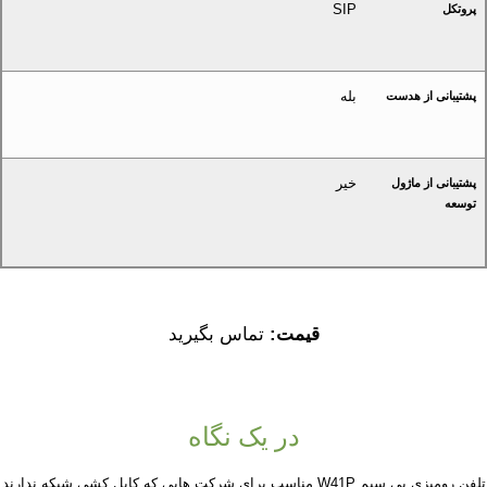
SIP
پروتکل
بله
پشتیبانی از هدست
خیر
پشتیبانی از ماژول
توسعه
قیمت:
تماس بگیرید
در یک نگاه
تلفن رومیزی بی سیم W41P مناسب برای شرکت هایی که کابل کشی شبکه ندارند