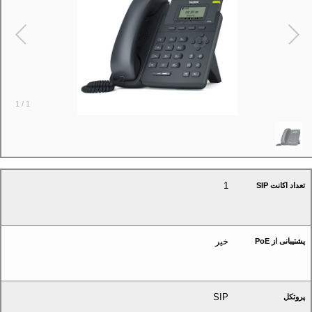
1
/
1
1
تعداد اکانت SIP
خیر
پشتیبانی از PoE
SIP
پروتکل