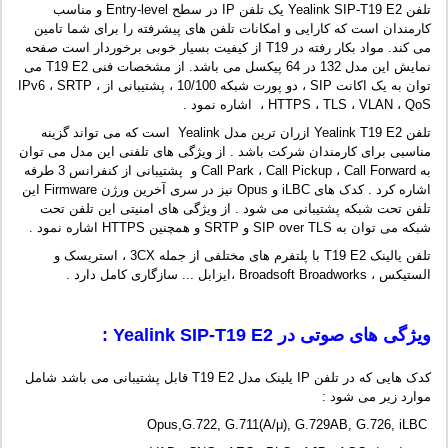
تلفن Yealink SIP-T19 E2 یک تلفن IP در سطح Entry-level و مناسب
کارمندان است که کارایی و امکانات تلفن های پیشرفته را برای شما تامین
می کند. مواد بکار رفته در T19 از کیفیت بسیار خوبی برخوردار است صفحه
نمایش این مدل 132 در 64 پیکسل می باشد. از مشخصات فنی T19 E2 می
توان به یک اکانت SIP ، دو پورت شبکه 10/100 ، پشتیبانی از IPv6 ، SRTP ،
HTTPS ، TLS ، VLAN ، QoS ، اشاره نمود .
تلفن Yealink T19 E2 ازران ترین مدل Yealink است که می تواند گزینه
مناسبی برای کارمندان شرکت باشد . از ویژگی های تلفنی این مدل می توان
به Call Park ، Call Pickup ، Call Forward و پشتیبانی از کنفرانس 3 طرفه
اشاره کرد . کدک های iLBC و Opus نیز در سری آخرین ورژن Firmware این
تلفن تحت شبکه پشتیبانی می شود . از ویژگی های امنیتی این تلفن تحت
شبکه می توان به SIP over TLS و SRTP و همچنین HTTPS اشاره نمود .
تلفن یالینک T19 E2 با پلتفرم های مختلفی از جمله 3CX ، استریسک و
الستیکس ، Broadsoft Broadworks ،ایزابل ... سازگاری کامل دارد .
ویژگی های صوتی در Yealink SIP-T19 E2 :
کدک هایی که در تلفن IP یلینک مدل T19 E2 قابل پشتیبانی می باشد شامل
موارد زیر می شود :
Opus,G.722, G.711(A/μ), G.729AB, G.726, iLBC