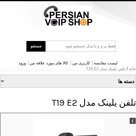
جست
جستجو
و
جو
لیست مقایسه
کاربری من
کالا های مورد علاقه من
ورود
خانه
/
تلفن یلینک مدل T19 E2
تلفن یلینک مدل T19 E2