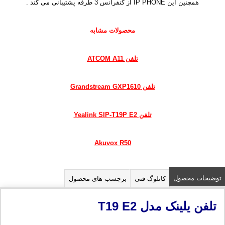
همچنین این IP PHONE از کنفرانس 3 طرفه پشتیبانی می کند .
محصولات مشابه
تلفن ATCOM A11
تلفن Grandstream GXP1610
تلفن Yealink SIP-T19P E2
Akuvox R50
توضیحات محصول
کاتلوگ فنی
برچسب های محصول
تلفن یلینک مدل
T19 E2