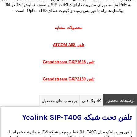
به PoE مناسب برای مدیریت دارای 3 اکانت SIP و صفحه نمایش 132 در 64
پیکسل همراه با نور پس زمینه و کیفیت صدای Optima HD است .
محصولات مشابه
تلفن ATCOM A68
تلفن Grandstream GXP1628
تلفن Grandstream GXP2130
توضیحات محصول
کاتلوگ فنی
برچسب های محصول
تلفن تحت شبکه
Yealink SIP-T40G
تلفن ویپ یلینک مدل T40G با 3 خط و پورت شبکه گیگابیت اترنت همراه با