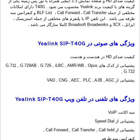
کیفیت صدای HD و صفحه نمایش 2.3 اینچی همراه با نور پس زمینه یکی از
گزینه های با کیفیت برند Yealink محسوب می شود . T40G دارای امکانات
مختلفی از جمله BLF List ، Call Forward ، Call Transfer و کنفرانس سه
طرفه می باشد . این تلفن IP با پلتفرم های مختلفی از جمله استریسک ،
ایزابل ، 3CX و Broadsoft Broadworks کاملا سازگار می باشد .
ویژگی های صوتی در
Yealink SIP-T40G
کیفیت صدای HD در هندست و هدست
پشتیبانی از کدک های G.711 , G.729AB , G.726 , iLBC , AMR-WB , Opus
, G.722
پشتیبانی از VAD , CNG , AEC , PLC , AJB , AGC
ویژگی های تلفنی در تلفن ویپ
Yealink SIP-T40G
سه اکانت VoIP
پشتیبانی از Speed Dial
پشتیبانی از Call Forward , Call Transfer , Call hold ,
کنفرانس سه طرفه