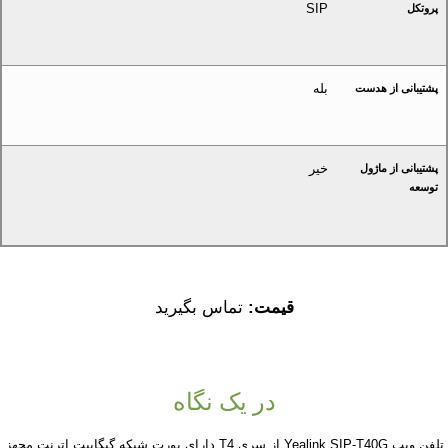
SIP
پروتکل
بله
پشتیبانی از هدست
خیر
پشتیبانی از ماژول
توسعه
قیمت:
تماس بگیرید
در یک نگاه
تلفن ویپ Yealink SIP-T40G از سری T4 دارای پورت شبکه گیگابیت اترنت مجهز