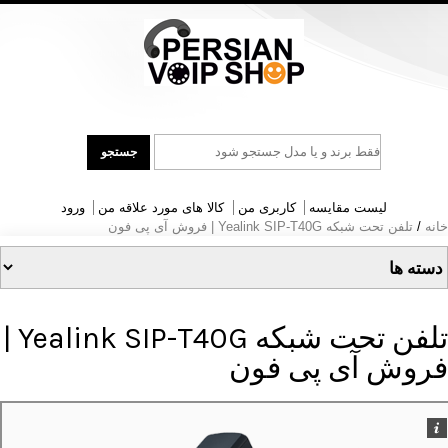
جست
جستجو
و
جو
لیست مقایسه
کاربری من
کالا های مورد علاقه من
ورود
خانه
/
تلفن تحت شبکه Yealink SIP-T40G | فروش آی پی فون
تلفن تحت شبکه Yealink SIP-T40G |
فروش آی پی فون