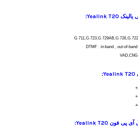
Yealink T2:
G.711,G.723,G.729AB,G.726,G.72
DTMF : in-band , out-of-band
VAD,CNG
:
Yealink T20
ه
د
ی آی پی فون
Yealink T20
: