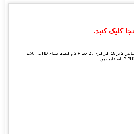
ا کلیک کنید.
کمپانی Yealink مدل T20 است که در سطح Entry-Level می باشد و دارای صفحه نمایش 2 در 15 کاراکتری ، 2 خط SIP و کیفیت صدای HD می باشد .