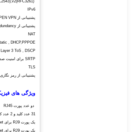
C2543),v2(RFC3261)
IPv6
پشتیبانی از OPEN VPN
پشتیبانی از Call Server Redundancy
NAT
Static , DHCP,PPPOE
, Layer 3 ToS , DSCP
SRTP برای امنیت صدا
TLS
پشتیبانی از رمز نگاری AES
ویژگی های فیزیک
دو عدد پورت RJ45
31 عدد کلید و 2 عدد کلید قابل برنامه ریزی
یک پورت RJ9 برای handset
یک پورت RJ9 برای Headset