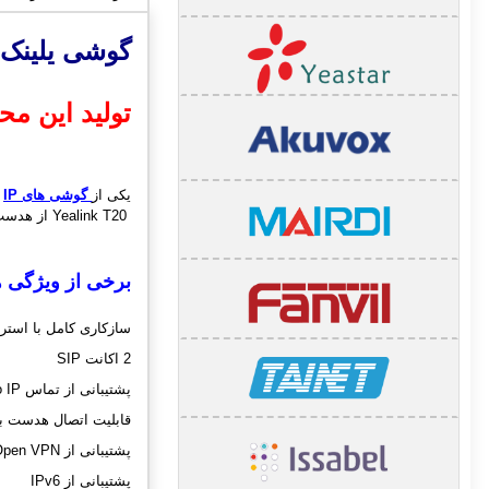
گوشی یلینک nk SIP-T20 IP Phone
تولید این م
یکی از
گوشی های IP
Yealink T20 از هدست با پورت RJ9 پشتیبانی می کند و از codecهای استاندارد نیز می توان در این IP PHONE استفاده نمود.
برخی از ویژگی 
سازکاری کامل با استریسک و
2 اکانت SIP
پشتیبانی از تماس IP to IP بدون نیاز به مرکز تماس
قابلیت اتصال هدست با 
پشتیبانی از Open VPN
پشتیبانی از IPv6