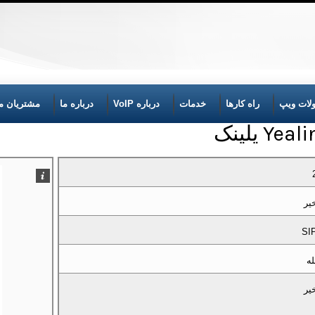
لات ویپ
راه کارها
خدمات
درباره VoIP
درباره ما
مشتریان ما
Y یلینک
یر
SI
له
یر