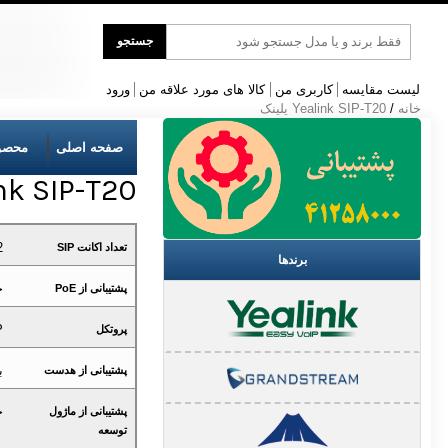
جست
جستجو
و
جو
لیست مقایسه
کاربری من
کالا های مورد علاقه من
ورود
خانه
/
Yealink SIP-T20 یلینک
صفحه اصلی
محصو
ealink SIP-T20
2
تعداد اکانت SIP
برندها
خ
پشتیبانی از PoE
P
پروتکل
ب
پشتیبانی از هدست
خ
پشتیبانی از ماژول
توسعه