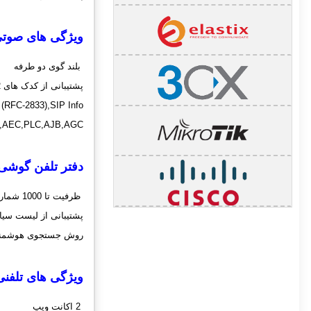
ویژگی های صوتی یالینک 0
بلند گوی دو طرفه
پشتیبانی از کدک های
2
 (RFC-2833),SIP Info
,AEC,PLC,AJB,AGC
دفتر تلفن گوشی
ظرفیت تا 1000 شماره
پشتیبانی از لیست سیا
روش جستجوی هوشمن
ویژگی های تلفن
2 اکانت ویپ