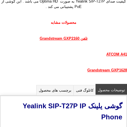
کیفیت صدای Yealink SIP-T27P به صورت Optima HD می باشد . این گوشی از
PoE پشتیبانی می کند .
محصولات مشابه
تلفن Grandstream GXP2160
ATCOM A41
Grandstream GXP1628
توضیحات محصول
کاتلوگ فنی
برچسب های محصول
گوشی یلینک
Yealink SIP-T27P IP
Phone