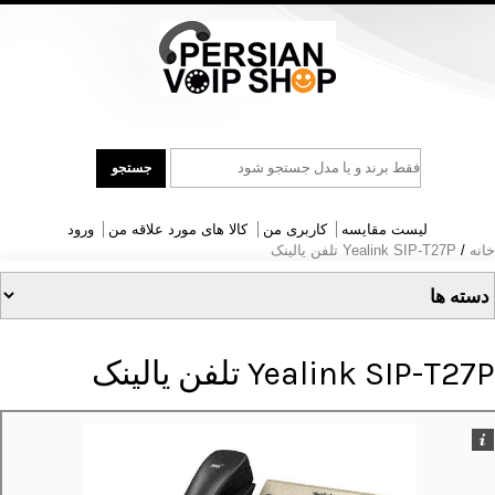
جست
جستجو
و
جو
لیست مقایسه
کاربری من
کالا های مورد علاقه من
ورود
خانه
/
Yealink SIP-T27P تلفن یالینک
Yealink SIP-T27P تلفن یالینک