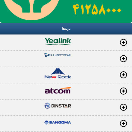
برندها