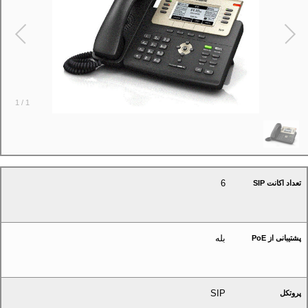
1
/
1
6
تعداد اکانت SIP
بله
پشتیبانی از PoE
SIP
پروتکل