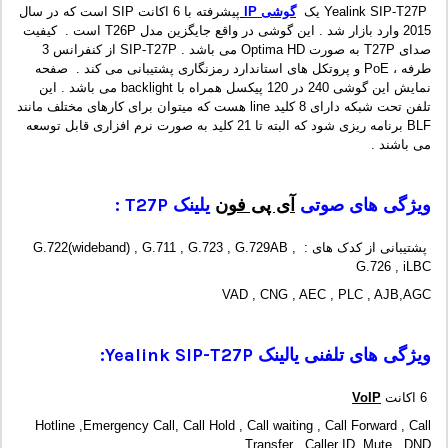
Yealink SIP-T27P یک
گوشی IP
پیشرفته با 6 اکانت SIP است که در سال
2015 وارد بازار شد . این گوشی در واقع جایگزین مدل T26P است . کیفیت
صدای T27P به صورت Optima HD می باشد . SIP-T27P از کنفرانس 3
طرفه ، PoE و پروتکل های استاندارد رمزنگاری پشتیبانی می کند . صفحه
نمایش این گوشی 240 در 120 پیکسل همراه با backlight می باشد . این
تلفن تحت شبکه دارای 8 کلید line هست که میتوان برای کارهای مختلف مانند
BLF برنامه ریزی شود که البته تا 21 کلید به صورت نرم افزاری قابل توسعه
می باشند .
ویژگی های صوتی
آی پی فون
یلینک T27P :
پشتیبانی از کدک های : G.722(wideband) , G.711 , G.723 , G.729AB ,
G.726 , iLBC
VAD , CNG , AEC , PLC , AJB,AGC
ویژگی های تلفنی یالینک Yealink SIP-T27P:
6 اکانت
VoIP
Hotline ,Emergency Call, Call Hold , Call waiting , Call Forward , Call
Transfer , Caller ID, Mute , DND