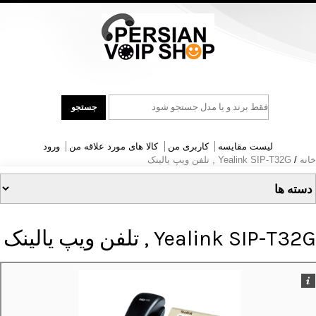
جست
جستجو
و
جو
لیست مقایسه
کاربری من
کالا های مورد علاقه من
ورود
خانه
/
Yealink SIP-T32G , تلفن ویپ یالینک
Yealink SIP-T32G , تلفن ویپ یالینک