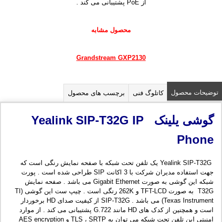
از PoE پشتیبانی می کند .
محصول مشابه
Grandstream GXP2130
توضیحات محصول
کاتلوگ فنی
برچسب های محصول
گوشی یلینک
Yealink SIP-T32G IP
Phone
Yealink SIP-T32G یک تلفن تحت شبکه با صفحه نمایش رنگی است که
جهت استفاده مدیران شرکت با 3 اکانت SIP طراحی شده است . پورت
شبکه این گوشی به صورت Gigabit Ethernet می باشد . صفحه نمایش
T32G به صورت TFT-LCD و 262K رنگی است . چیپ ست این گوشی TI)
Texas Instrument) می باشد . SIP-T32G از کیفیت صدای HD برخوردار
است و همچنین از کدک های HD مانند G.722 پشتیبانی می کند . از موارد
امنیتی این تلفن تحت شبکه می توان به TLS ، SRTP و AES encryption