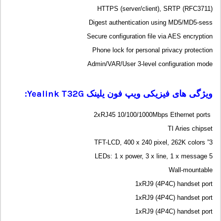
HTTPS (server/client), SRTP (RFC3711)
Digest authentication using MD5/MD5-sess
Secure configuration file via AES encryption
Phone lock for personal privacy protection
Admin/VAR/User 3-level configuration mode
ویژگی های فیزیکی ویپ فون یلینک
Yealink T32G
:
2xRJ45 10/100/1000Mbps Ethernet ports
TI Aries chipset
3” TFT-LCD, 400 x 240 pixel, 262K colors
5 LEDs: 1 x power, 3 x line, 1 x message
Wall-mountable
1xRJ9 (4P4C) handset port
1xRJ9 (4P4C) handset port
1xRJ9 (4P4C) handset port