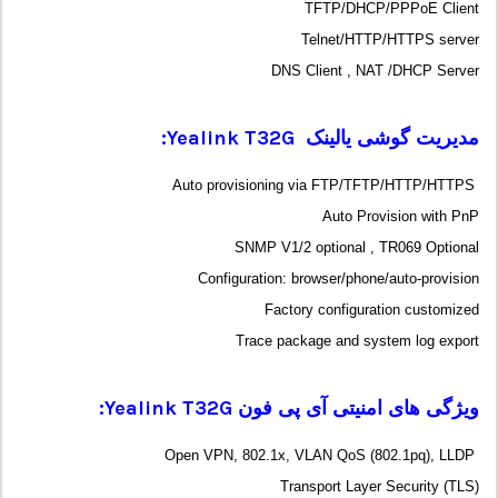
TFTP/DHCP/PPPoE Client
Telnet/HTTP/HTTPS server
DNS Client , NAT /DHCP Server
مدیریت گوشی یالینک
Yealink T32G
:
Auto provisioning via FTP/TFTP/HTTP/HTTPS
Auto Provision with PnP
SNMP V1/2 optional , TR069 Optional
Configuration: browser/phone/auto-provision
Factory configuration customized
Trace package and system log export
ویژگی های امنیتی آی پی فون
Yealink T32G
:
Open VPN, 802.1x, VLAN QoS (802.1pq), LLDP
Transport Layer Security (TLS)