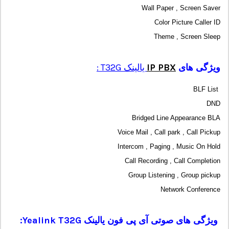
Wall Paper , Screen Saver
Color Picture Caller ID
Theme , Screen Sleep
ویژگی های
IP PBX
یالینک T32G :
BLF List
DND
Bridged Line Appearance BLA
Voice Mail , Call park , Call Pickup
Intercom , Paging , Music On Hold
Call Recording , Call Completion
Group Listening , Group pickup
Network Conference
ویژگی های صوتی آی پی فون یالینک
Yealink T32G
: