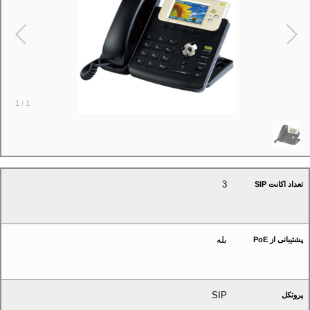
1
/
1
3
تعداد اکانت SIP
بله
پشتیبانی از PoE
SIP
پروتکل