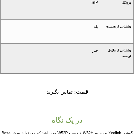
SIP
پروتکل
بله
پشتیبانی از هدست
خیر
پشتیبانی از ماژول
توسعه
قیمت:
تماس بگیرید
در یک نگاه
گوشی Yealink بی سیم W52H هندست W52P می باشد که می توان به هر Base