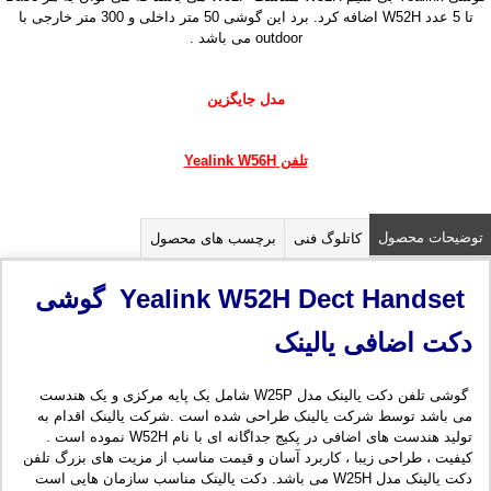
تا 5 عدد W52H اضافه کرد. برد این گوشی 50 متر داخلی و 300 متر خارجی با
outdoor می باشد .
مدل جایگزین
تلفن Yealink W56H
توضیحات محصول
کاتلوگ فنی
برچسب های محصول
Yealink W52H Dect Handset گوشی
دکت اضافی یالینک
گوشی تلفن دکت یالینک مدل W25P شامل یک پایه مرکزی و یک هندست
می باشد توسط شرکت یالینک طراحی شده است .شرکت یالینک اقدام به
تولید هندست های اضافی در پکیج جداگانه ای با نام W52H نموده است .
کیفیت ، طراحی زیبا ، کاربرد آسان و قیمت مناسب از مزیت های بزرگ تلفن
دکت یالینک مدل W25H می باشد. دکت یالینک مناسب سازمان هایی است