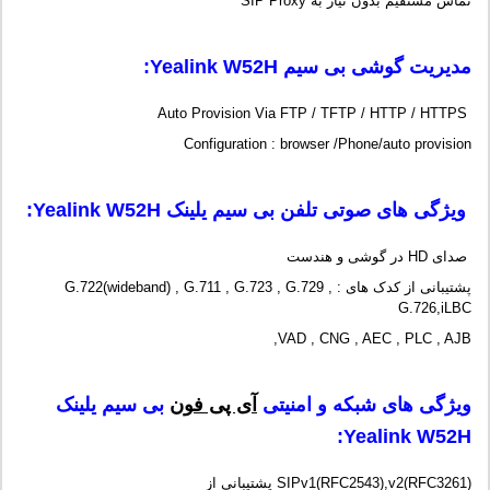
تماس مستقیم بدون نیاز به SIP Proxy
مدیریت گوشی بی سیم
Yealink W52H
:
Auto Provision Via FTP / TFTP / HTTP / HTTPS
Configuration : browser /Phone/auto provision
ویژگی های صوتی تلفن بی سیم یلینک
Yealink W52H
:
صدای HD در گوشی و هندست
پشتیبانی از کدک های : G.722(wideband) , G.711 , G.723 , G.729 ,
G.726,iLBC
VAD , CNG , AEC , PLC , AJB,
ویژگی های شبکه و امنیتی
آی پی فون
بی سیم یلینک
:
Yealink W52H
پشتیبانی از SIPv1(RFC2543),v2(RFC3261)