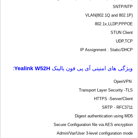
SNTP/NTP
VLAN(802.1Q and 802.1P)
802.1x,LLDP,PPPOE
STUN Client
UDP,TCP
IP Assignment : Static/DHCP
ویژگی های امنیتی آی پی فون یالینک
Yealink W52H
:
OpenVPN
Transport Layer Security -TLS
HTTPS -Server/Client
SRTP - RFC3711
Digest authentication using MD5
Secure Configuration file via AES encryption
Admin/Var/User 3-level configuration mode