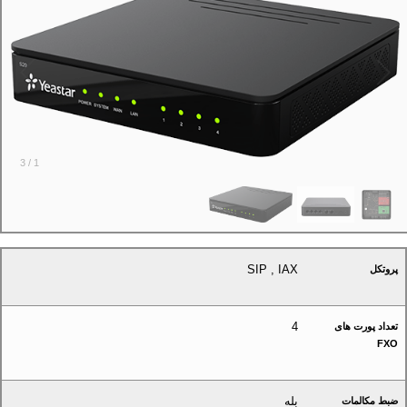
3
/
1
SIP , IAX
پروتکل
4
تعداد پورت های
FXO
بله
ضبط مکالمات