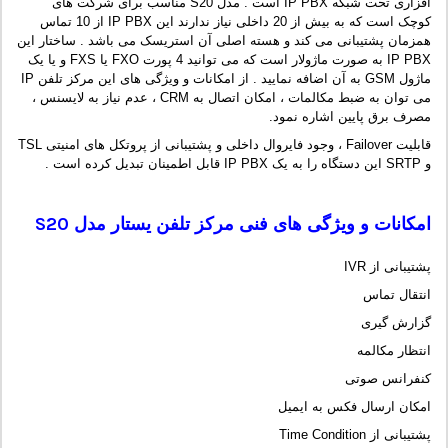
افزاری تحت شبکه IP PBX است . مدل S20 مناسب برای شرکت های
کوچک است که به بیش از 20 داخلی نیاز ندارند این IP PBX از 10 تماس
همزمان پشتیبانی می کند و هسته اصلی آن استریسک می باشد . ساختار این
IP PBX به صورت ماژولار است که می توانید 4 پورت FXO یا FXS و یا یک
ماژول GSM به آن اضافه نمایید . از امکانات و ویژگی های این مرکز تلفن IP
می توان به ضبط مکالمات ، امکان اتصال به CRM ، عدم نیاز به لایسنس ،
مصرف برق پایین اشاره نمود.
قابلیت Failover ، وجود فایروال داخلی و پشتیبانی از پروتکل های امنیتی TSL
و SRTP این دستگاه را به یک IP PBX قابل اطمینان تبدیل کرده است .
امکانات و ویژگی های فنی مرکز تلفن یستار مدل
S20
پشتیبانی از IVR
انتقال تماس
گزارش گیری
انتظار مکالمه
کنفرانس صوتی
امکان ارسال فکس به ایمیل
پشتیبانی از Time Condition